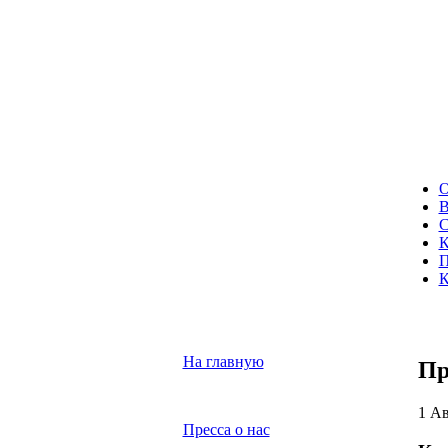
О
В
С
К
П
К
На главную
Пр
1 Ав
Пресса о нас